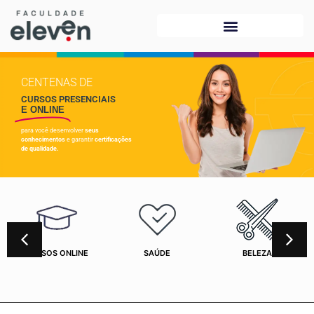
CENTENAS DE
CURSOS PRESENCIAIS
E ONLINE
para você desenvolver
seus
conhecimentos
e garantir
certificações
de qualidade.
CURSOS ONLINE
SAÚDE
BELEZA