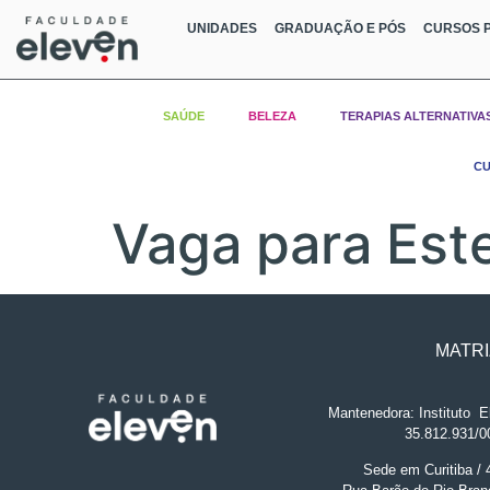
UNIDADES
GRADUAÇÃO E PÓS
CURSOS P
SAÚDE
BELEZA
TERAPIAS ALTERNATIVA
CU
Vaga para Este
MATRI
Mantenedora: Instituto
.
El
35.812.931/0
Sede em Curitiba /