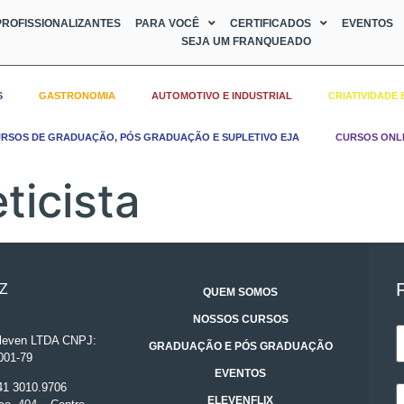
ROFISSIONALIZANTES
PARA VOCÊ
CERTIFICADOS
EVENTOS
SEJA UM FRANQUEADO
S
GASTRONOMIA
AUTOMOTIVO E INDUSTRIAL
CRIATIVIDADE 
RSOS DE GRADUAÇÃO, PÓS GRADUAÇÃO E SUPLETIVO EJA
CURSOS ONL
ticista
Z
QUEM SOMOS
NOSSOS CURSOS
even LTDA CNPJ:
GRADUAÇÃO E PÓS GRADUAÇÃO
001-79
EVENTOS
 41 3010.9706
ELEVENFLIX