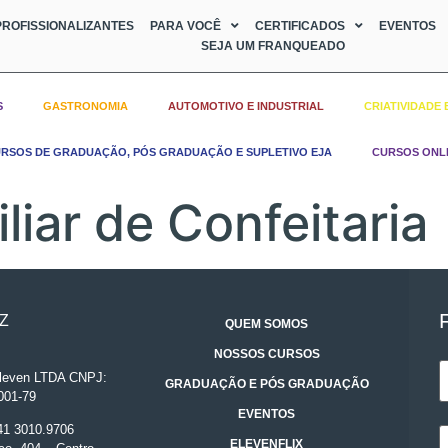
ROFISSIONALIZANTES
PARA VOCÊ
CERTIFICADOS
EVENTOS
SEJA UM FRANQUEADO
S
GASTRONOMIA
AUTOMOTIVO E INDUSTRIAL
CRIATIVIDADE 
RSOS DE GRADUAÇÃO, PÓS GRADUAÇÃO E SUPLETIVO EJA
CURSOS ONL
liar de Confeitaria
Z
QUEM SOMOS
NOSSOS CURSOS
even LTDA CNPJ:
GRADUAÇÃO E PÓS GRADUAÇÃO
001-79
EVENTOS
 41 3010.9706
ELEVENFLIX