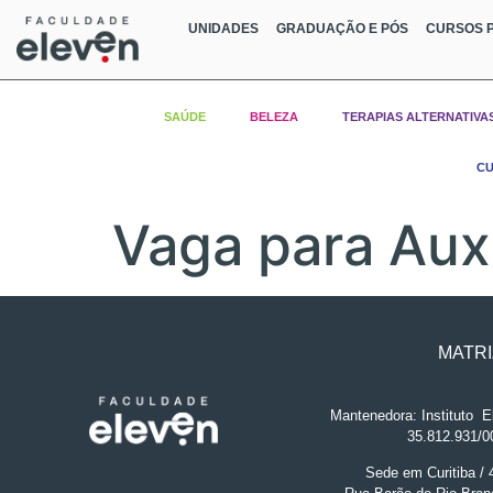
UNIDADES
GRADUAÇÃO E PÓS
CURSOS P
SAÚDE
BELEZA
TERAPIAS ALTERNATIVA
CU
Vaga para Auxi
MATRI
Mantenedora: Instituto
.
El
35.812.931/0
Sede em Curitiba /