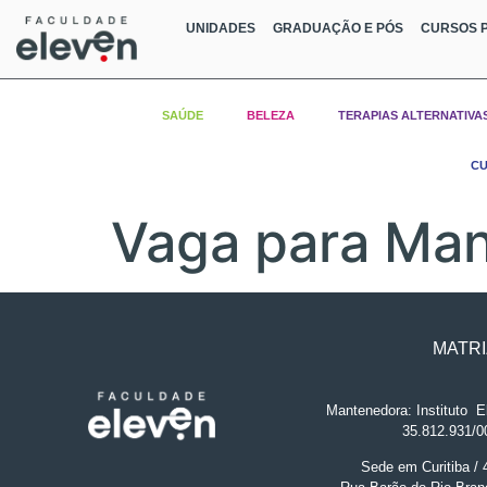
UNIDADES
GRADUAÇÃO E PÓS
CURSOS P
SAÚDE
BELEZA
TERAPIAS ALTERNATIVA
CU
Vaga para Man
MATRI
Mantenedora: Instituto
.
El
35.812.931/0
Sede em Curitiba /