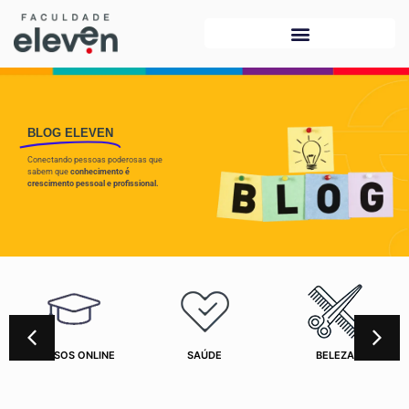
BLOG ELEVEN
Conectando pessoas poderosas que
sabem que
conhecimento é
crescimento pessoal e profissional.
CURSOS ONLINE
SAÚDE
BELEZA