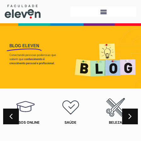
BLOG ELEVEN
Conectando pessoas poderosas que
sabem que
conhecimento é
crescimento pessoal e profissional.
CURSOS ONLINE
SAÚDE
BELEZA