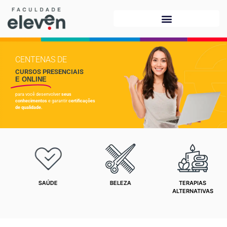
CENTENAS DE
CURSOS PRESENCIAIS
E ONLINE
para você desenvolver
seus
conhecimentos
e garantir
certificações
de qualidade.
SAÚDE
BELEZA
TERAPIAS
ALTERNATIVAS