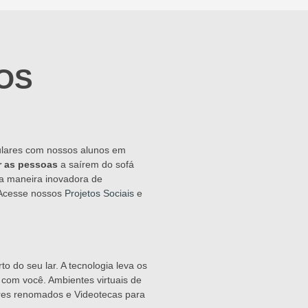
OS
lares com nossos alunos em
r as pessoas
a saírem do sofá
a maneira inovadora de
 Acesse nossos
Projetos Sociais
e
to do seu lar. A tecnologia leva os
com você. Ambientes virtuais de
ores renomados e Videotecas para