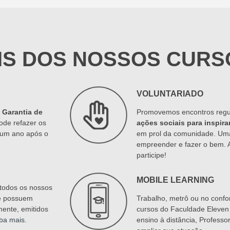
IS DOS NOSSOS CURS
VOLUNTARIADO
a
Garantia de
Promovemos encontros regu
ode refazer os
ações sociais para inspira
é um ano após o
em prol da comunidade. Um
empreender e fazer o bem.
participe!
MOBILE LEARNING
todos os nossos
e possuem
Trabalho, metrô ou no confor
mente, emitidos
cursos do Faculdade Eleven 
ba mais
.
ensino à distância, Profess