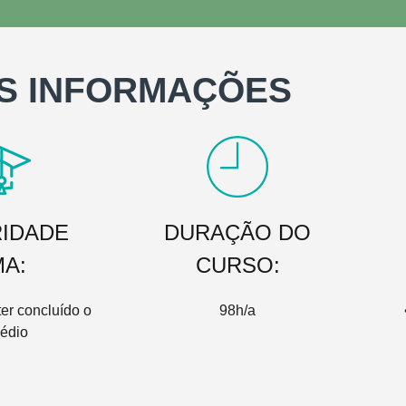
S INFORMAÇÕES
IDADE
DURAÇÃO DO
MA:
CURSO:
er concluído o
98h/a
édio