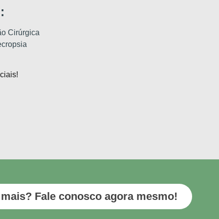
:
o Cirúrgica
ecropsia
iais!
 mais? Fale conosco agora mesmo!