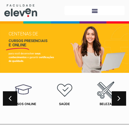
CENTENAS DE
CURSOS PRESENCIAIS
E ONLINE
para você desenvolver
seus
conhecimentos
e garantir
certificações
de qualidade.
CURSOS ONLINE
SAÚDE
BELEZA