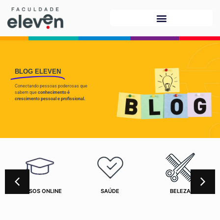
BLOG ELEVEN
Conectando pessoas poderosas que
sabem que
conhecimento é
crescimento pessoal e profissional.
CURSOS ONLINE
SAÚDE
BELEZA