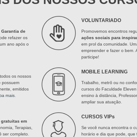
VOLUNTARIADO
a
Garantia de
Promovemos encontros regu
ode refazer os
ações sociais para inspira
é um ano após o
em prol da comunidade. Um
empreender e fazer o bem.
participe!
MOBILE LEARNING
todos os nossos
e possuem
Trabalho, metrô ou no confor
mente, emitidos
cursos do Faculdade Eleven 
ba mais
.
ensino à distância, Profess
ampliar sua atuação.
CURSOS VIPs
 gratuitas em
onomia, Terapias,
Se você nunca encontra o cu
 ser completo.
horário e dia que pode, que