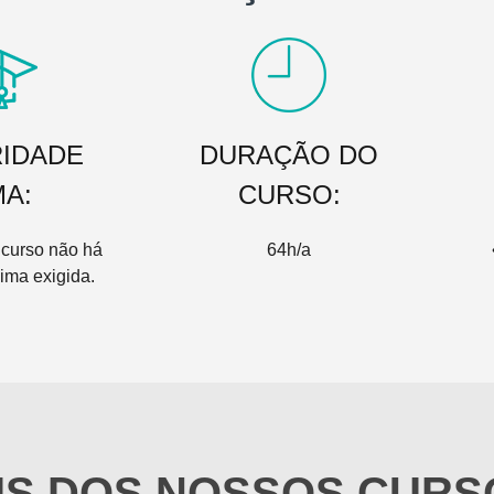
IDADE
DURAÇÃO DO
MA:
CURSO:
 curso não há
64h/a
ima exigida.
IS DOS NOSSOS CURS