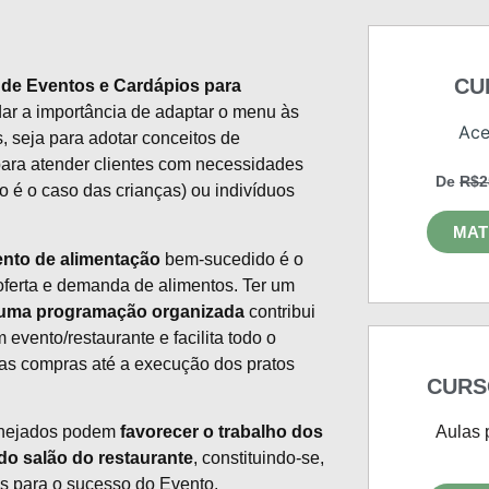
CU
de Eventos e Cardápios para
ar a importância de adaptar o menu às
Ace
seja para adotar conceitos de
para atender clientes com necessidades
De
R$2
o é o caso das crianças) ou indivíduos
MAT
ento de alimentação
bem-sucedido é o
oferta e demanda de alimentos. Ter um
 uma programação organizada
contribui
vento/restaurante e facilita todo o
 as compras até a execução dos pratos
CURS
anejados podem
favorecer o trabalho dos
Aulas 
 do salão do restaurante
, constituindo-se,
s para o sucesso do Evento.