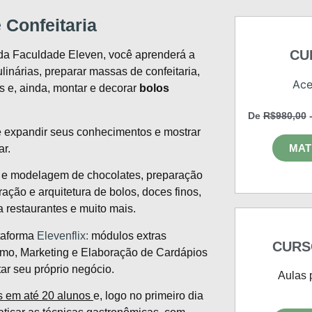
 Confeitaria
CU
da Faculdade Eleven, você aprenderá a
linárias, preparar massas de confeitaria,
Ace
s e, ainda, montar e decorar
bolos
De
R$980,00
-
 expandir seus conhecimentos e mostrar
MAT
ar.
e modelagem de chocolates, preparação
ação e arquitetura de bolos, doces finos,
 restaurantes e muito mais.
taforma
Elevenflix:
módulos extras
CURS
smo, Marketing e Elaboração de Cardápios
ar seu próprio negócio.
Aulas 
s em até 20 alunos
e, logo no primeiro dia