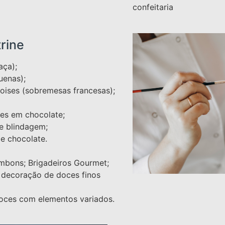
confeitaria
trine
aça);
uenas);
oises (sobremesas francesas);
es em chocolate;
e blindagem;
de chocolate.
mbons; Brigadeiros Gourmet;
 decoração de doces finos
ces com elementos variados.