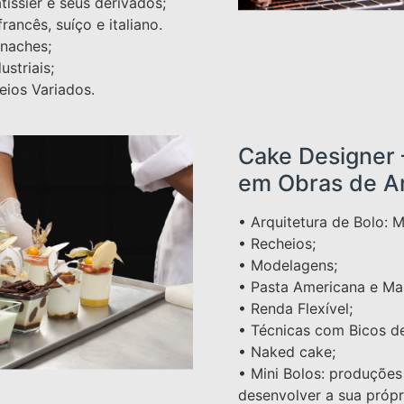
issier e seus derivados;
ancês, suíço e italiano.
naches;
ustriais;
eios Variados.
Cake Designer 
em Obras de A
• Arquitetura de Bolo: 
• Recheios;
• Modelagens;
• Pasta Americana e Ma
• Renda Flexível;
• Técnicas com Bicos de
• Naked cake;
• Mini Bolos: produções
desenvolver a sua próp