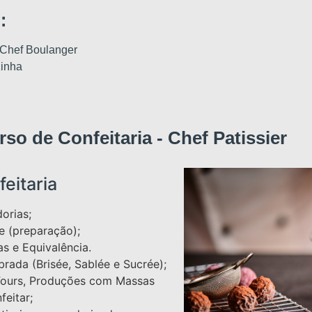
:
 Chef Boulanger
zinha
o de Confeitaria - Chef Patissier
eitaria
orias;
e (preparação);
s e Equivalência.
rada (Brisée, Sablée e Sucrée);
Fours, Produções com Massas
eitar;